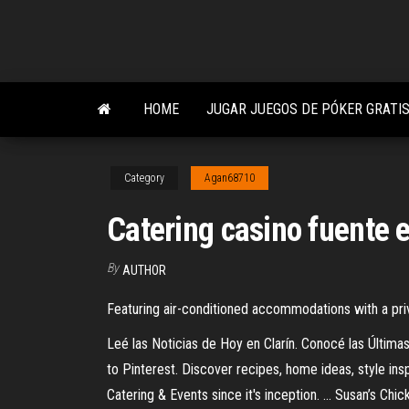
Skip
to
the
content
HOME
JUGAR JUEGOS DE PÓKER GRATIS
Category
Agan68710
Catering casino fuente e
By
AUTHOR
Featuring air-conditioned accommodations with a priva
Leé las Noticias de Hoy en Clarín. Conocé las Últimas
to Pinterest. Discover recipes, home ideas, style insp
Catering & Events since it's inception. ... Susan’s 