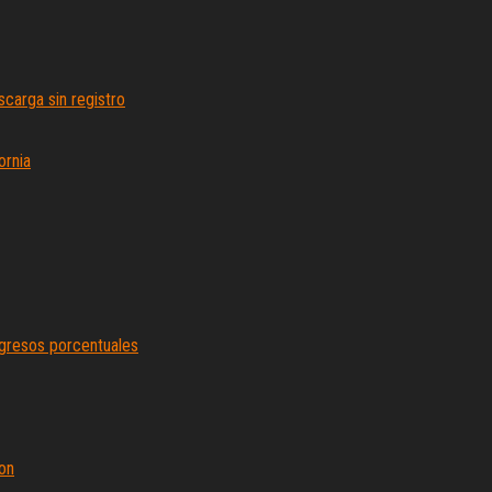
scarga sin registro
ornia
ngresos porcentuales
son