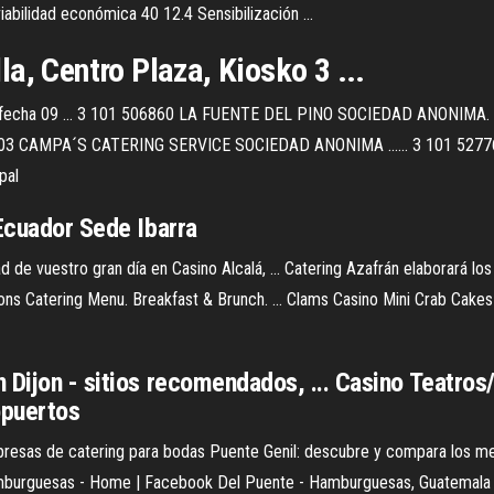
abilidad económica 40 12.4 Sensibilización ...
a, Centro Plaza, Kiosko 3 ...
 fecha 09 ... 3 101 506860 LA FUENTE DEL PINO SOCIEDAD ANONIMA. 
0803 CAMPA´S CATERING SERVICE SOCIEDAD ANONIMA ...... 3 101 52
pal
 Ecuador Sede Ibarra
 de vuestro gran día en Casino Alcalá, ... Catering Azafrán elaborará lo
ns Catering Menu. Breakfast & Brunch. ... Clams Casino Mini Crab Cake
n Dijon - sitios recomendados, ... Casino Teatro
opuertos
presas de catering para bodas Puente Genil: descubre y compara los me
Hamburguesas - Home | Facebook Del Puente - Hamburguesas, Guatemala Ci