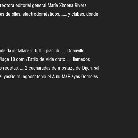
ra editorial general María Ximena Rivera .....
as de ollas, electrodomésticos, ...... y clubes, donde
 installare in tutti i piani di ...... Deauville.
aça 18.com /Estilo de Vida dratx. ..... llamados
ecetas. .... 2 cucharadas de mostaza de Dijon. sal
ral yasGe mLagoonntonio el A nu MaPlayas Gemelas