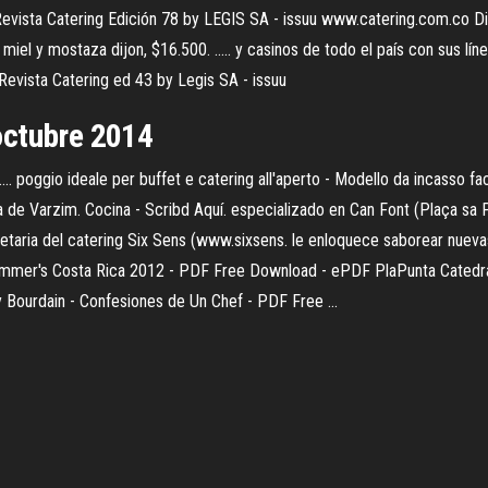
 Catering Edición 78 by LEGIS SA - issuu www.catering.com.co Directo
iel y mostaza dijon, $16.500. ..... y casinos de todo el país con sus líne
evista Catering ed 43 by Legis SA - issuu
octubre 2014
poggio ideale per buffet e catering all'aperto - Modello da incasso facile da
a de Varzim. Cocina - Scribd Aquí. especializado en Can Font (Plaça sa Pl
ia del catering Six Sens (www.sixsens. le enloquece saborear nuevas r
Frommer's Costa Rica 2012 - PDF Free Download - ePDF PlaPunta Cated
 Bourdain - Confesiones de Un Chef - PDF Free ...