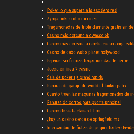
Poker lo que supera a la escalera real
Zynga poker robó mi dinero
Tragamonedas de triple diamante gratis sin de
Casino más cercano a owasso ok
Casino más cercano a rancho cucamonga calif
Casino de cabo wabo planet hollywood
Espacio sin fin más tragamonedas de héroe
Juego en línea 7 casino
Sala de poker tjs grand rapids
Ranuras de garaje de world of tanks gratis
Cuánto traen las máquinas tragamonedas de i
Ranuras de correo para puerta principal
Casino de siete clanes trf mn
¿hay un casino cerca de springfield ma
Intercambio de fichas de póquer harley david