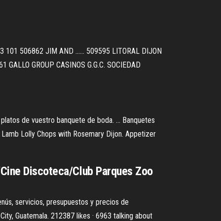
3 101 506862 JIM AND ...... 509595 LITORAL DIJON
7761 GALLO GROUP CASINOS G.G.C. SOCIEDAD
s platos de vuestro banquete de boda. ... Banquetes
s Lamb Lolly Chops with Rosemary Dijon. Appetizer
s/Cine Discoteca/Club Parques Zoo
nús, servicios, presupuestos y precios de
ty, Guatemala. 212387 likes · 6963 talking about