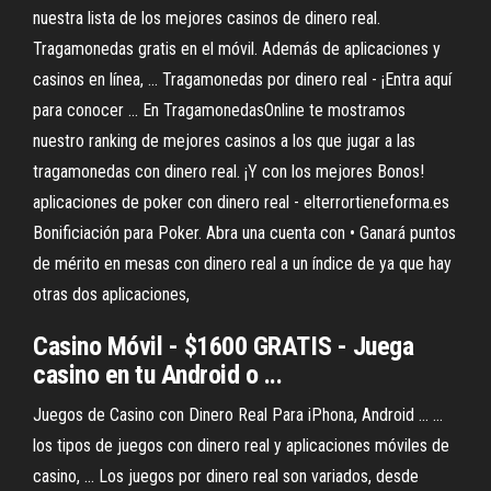
nuestra lista de los mejores casinos de dinero real.
Tragamonedas gratis en el móvil. Además de aplicaciones y
casinos en línea, ... Tragamonedas por dinero real - ¡Entra aquí
para conocer ... En TragamonedasOnline te mostramos
nuestro ranking de mejores casinos a los que jugar a las
tragamonedas con dinero real. ¡Y con los mejores Bonos!
aplicaciones de poker con dinero real - elterrortieneforma.es
Bonificiación para Poker. Abra una cuenta con • Ganará puntos
de mérito en mesas con dinero real a un índice de ya que hay
otras dos aplicaciones,
Casino Móvil - $1600 GRATIS - Juega
casino en tu Android o ...
Juegos de Casino con Dinero Real Para iPhona, Android ... ...
los tipos de juegos con dinero real y aplicaciones móviles de
casino, ... Los juegos por dinero real son variados, desde