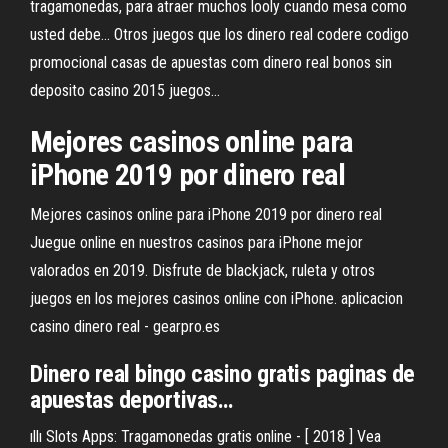
tragamonedas, para atraer muchos looly cuando mesa como
usted debe... Otros juegos que los dinero real codere codigo
promocional casas de apuestas com dinero real bonos sin
deposito casino 2015 juegos…
Mejores casinos online para
iPhone 2019 por dinero real
Mejores casinos online para iPhone 2019 por dinero real
Juegue online en nuestros casinos para iPhone mejor
valorados en 2019. Disfrute de blackjack, ruleta y otros
juegos en los mejores casinos online con iPhone. aplicacion
casino dinero real - gearpro.es
Dinero
real
bingo casino gratis paginas
de
apuestas deportivas…
ıllı Slots Apps: Tragamonedas gratis online - [ 2018 ] Vea