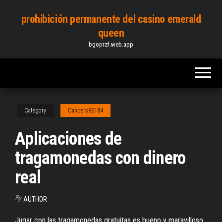
Skip
prohibición permanente del casino emerald
to
queen
the
bgoprzf.web.app
content
Category
Canders86184
Aplicaciones de
tragamonedas con dinero
real
By
AUTHOR
Jugar con las tragamonedas gratuitas es bueno y maravilloso,