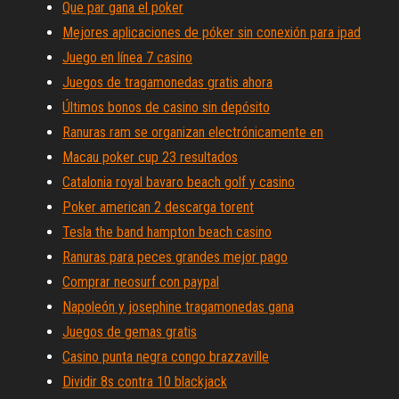
Que par gana el poker
Mejores aplicaciones de póker sin conexión para ipad
Juego en línea 7 casino
Juegos de tragamonedas gratis ahora
Últimos bonos de casino sin depósito
Ranuras ram se organizan electrónicamente en
Macau poker cup 23 resultados
Catalonia royal bavaro beach golf y casino
Poker american 2 descarga torent
Tesla the band hampton beach casino
Ranuras para peces grandes mejor pago
Comprar neosurf con paypal
Napoleón y josephine tragamonedas gana
Juegos de gemas gratis
Casino punta negra congo brazzaville
Dividir 8s contra 10 blackjack