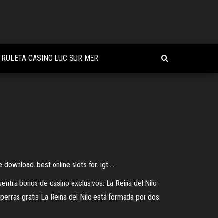
RULETA CASINO LUC SUR MER
download. best online slots for. igt ...
uentra bonos de casino exclusivos. La Reina del Nilo
aperras gratis La Reina del Nilo está formada por dos