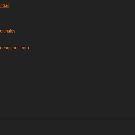
nedas
cionales
gamesgames.com
Proudly powered by
WordPress
|
Theme:
Envo Magazine