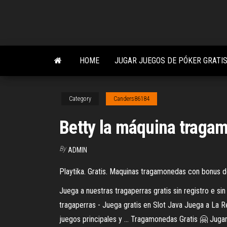
Skip
to
the
content
HOME
JUGAR JUEGOS DE PÓKER GRATIS
Category
Canders86184
Betty la máquina tragam
By
ADMIN
Playtika. Gratis. Maquinas tragamonedas con bonus de ca
Juega a nuestras tragaperras gratis sin registro e si
tragaperras - Juega gratis en Slot Java Juega a La Re
juegos principales y ... Tragamonedas Gratis 🤗 Jug