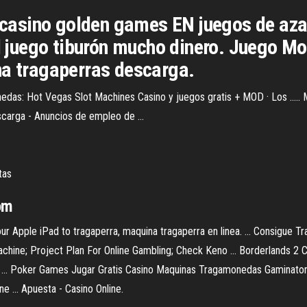
asino golden games EN juegos de azar
l juego tiburón mucho dinero. Juego Mon
na tragaperras descarga.
as: Hot Vegas Slot Machines Casino y juegos gratis + MOD · Los .....
carga - Anuncios de empleo de ...
tas
com
r Apple iPad to tragaperra, maquina tragaperra en linea. ... Consigue T
 Machine; Project Plan For Online Gambling; Check Keno ... Borderlands 
.. Poker Games Jugar Gratis Casino Maquinas Tragamonedas Gaminator B
 ... Apuesta - Casino Online.