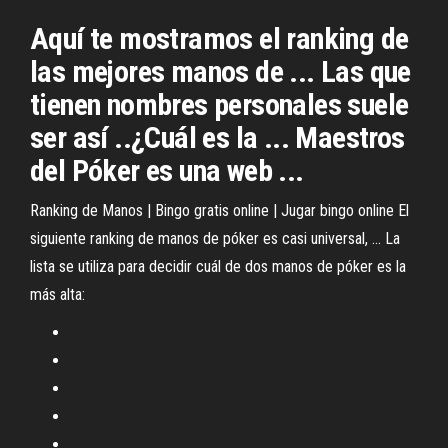
Aquí te mostramos el ranking de
las mejores manos de ... Las que
tienen nombres personales suele
ser así ..¿Cuál es la ... Maestros
del Póker es una web ...
Ranking de Manos | Bingo gratis online | Jugar bingo online El
siguiente ranking de manos de póker es casi universal, ... La
lista se utiliza para decidir cuál de dos manos de póker es la
más alta: