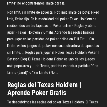
límite” no encontraremos límite para la.
Non limit, sin límite de apuesta; Pot limit, límite de bote; Fixed
limit, límite fijo. En la modalidad del poker Texas Hold'em se
reciben dos cartas tapadas, ... Poker online - Reglas y cómo
jugar - Texas Hold'em y Omaha Aprende las reglas básicas
para jugar en las partidas de poker online en Full Tilt. ... Sin
límite: en los juegos de poker con una estructura de apuestas
sin límite, ... Reglas para jugar al Poker Texas Holdem Poker |
Betsson Blog El Texas Holdem Poker es uno de los juegos
más populares y ... de Texas, podréis encontrar partidas “Con
Límite (Limit)” o “Sin Límite (No ...
Reglas del Texas Hold'em |
Aprende Poker Gratis
Te descubrimos las reglas del poker Texas Holdem. El Texas