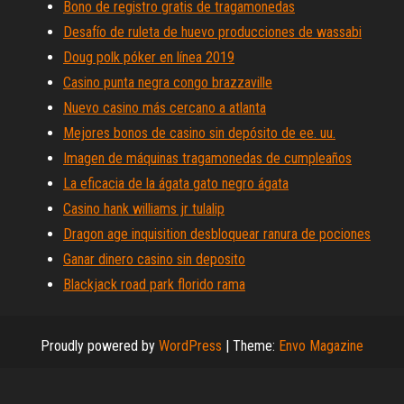
Bono de registro gratis de tragamonedas
Desafío de ruleta de huevo producciones de wassabi
Doug polk póker en línea 2019
Casino punta negra congo brazzaville
Nuevo casino más cercano a atlanta
Mejores bonos de casino sin depósito de ee. uu.
Imagen de máquinas tragamonedas de cumpleaños
La eficacia de la ágata gato negro ágata
Casino hank williams jr tulalip
Dragon age inquisition desbloquear ranura de pociones
Ganar dinero casino sin deposito
Blackjack road park florido rama
Proudly powered by
WordPress
|
Theme:
Envo Magazine