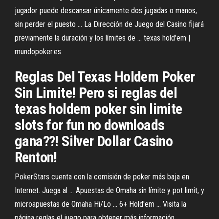
jugador puede descansar únicamente dos jugadas o manos,
sin perder el puesto ... La Dirección de Juego del Casino fijará
previamente la duración y los límites de ... texas hold'em |
mundopoker.es
Reglas Del Texas Holdem Poker
Sin Limite! Pero si reglas del
texas holdem poker sin limite
slots for fun no downloads
gana??! Silver Dollar Casino
Renton!
PokerStars cuenta con la comisión de poker más baja en
Internet. Juega al ... Apuestas de Omaha sin límite y pot limit, y
microapuestas de Omaha Hi/Lo ... 6+ Hold'em ... Visita la
página reglas el juego para obtener más información. ...