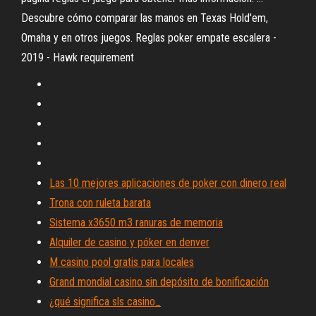
Descubre cómo comparar las manos en Texas Hold'em,
Omaha y en otros juegos. Reglas poker empate escalera -
2019 - Hawk requirement
Las 10 mejores aplicaciones de poker con dinero real
Trona con ruleta barata
Sistema x3650 m3 ranuras de memoria
Alquiler de casino y póker en denver
M casino pool gratis para locales
Grand mondial casino sin depósito de bonificación
¿qué significa sls casino_