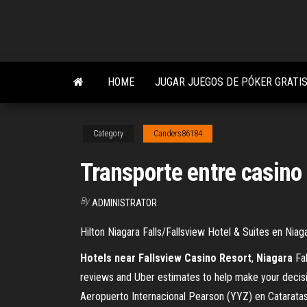
Skip
to
the
content
HOME
JUGAR JUEGOS DE PÓKER GRATIS
Category
Canders86184
Transporte entre casino 
By
ADMINISTRATOR
Hilton Niagara Falls/Fallsview Hotel & Suites en Ni
Hotels near Fallsview Casino Resort
,
Niagara
Fal
reviews and Uber estimates to help make your decisi
Aeropuerto Internacional Pearson (YYZ) en Cataratas 