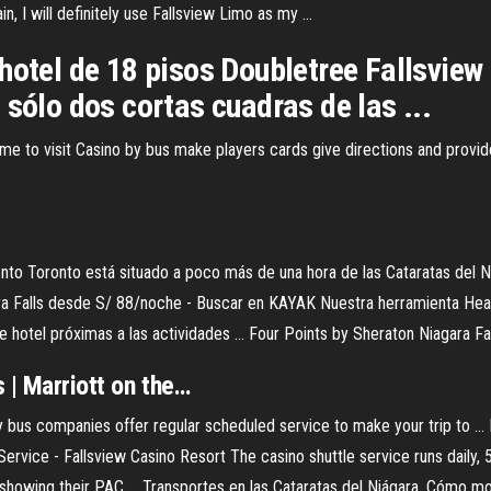
, I will definitely use Fallsview Limo as my ...
hotel de 18 pisos Doubletree Fallsview 
 sólo dos cortas cuadras de las ...
me to visit Casino by bus make players cards give directions and provide
to Toronto está situado a poco más de una hora de las Cataratas del Niág
ara Falls desde S/ 88/noche - Buscar en KAYAK Nuestra herramienta Hea
otel próximas a las actividades ... Four Points by Sheraton Niagara Fall
| Marriott on the…
 bus companies offer regular scheduled service to make your trip to ..
Service - Fallsview Casino Resort The casino shuttle service runs dail
 showing their PAC ... Transportes en las Cataratas del Niágara. Cómo mov