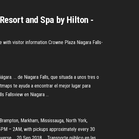
Resort and Spa by Hilton -
 with visitor information Crowne Plaza Niagara Falls-
ara. ... de Niagara Falls, que situada a unos tres o
tmaps te ayuda a encontrar el mejor lugar para
s Fallsview en Niagara ...
. Brampton, Markham, Mississauga, North York,
y, 5PM – 2AM, with pickups approximately every 30
erse ... 20 Sep 2018 ... Transporte público en las