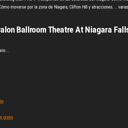
Cómo moverse por la zona de Niagara, Clifton Hill y atracciones. ... vari
 Avalon Ballroom Theatre At Niagara Fal
io ...
tis
 gratis