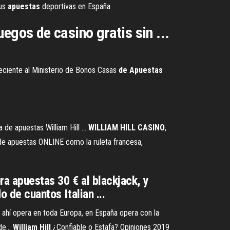
tus
apuestas
deportivas en España
egos de casino gratis sin ...
neciente al Ministerio de Bonos Casas
de
Apuestas
a de apuestas William Hill ...
WILLIAM
HILL
CASINO
,
e apuestas ONLINE como la ruleta francesa,
ra apuestas 30 € al blackjack, y
 de cuantos Italian ...
 ahí opera en toda Europa, en España opera con la
 de…
William Hill
¿Confiable o Estafa? Opiniones 2019