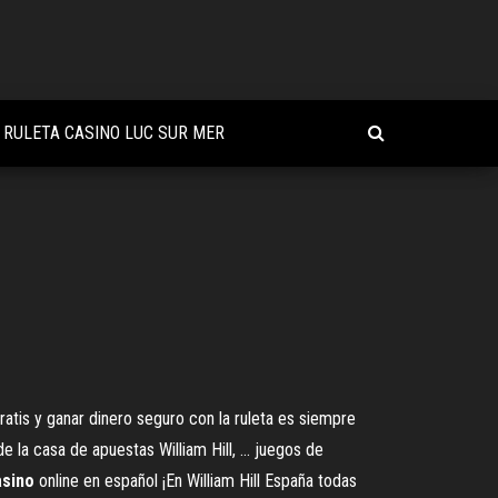
RULETA CASINO LUC SUR MER
 gratis y ganar dinero seguro con la ruleta es siempre
de la casa de apuestas William Hill, ... juegos de
asino
online en español ¡En William Hill España todas