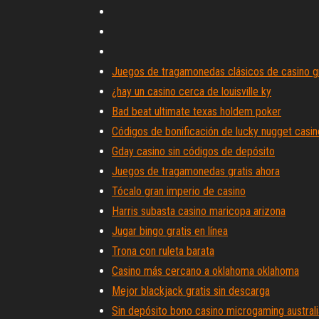
Juegos de tragamonedas clásicos de casino gr
¿hay un casino cerca de louisville ky
Bad beat ultimate texas holdem poker
Códigos de bonificación de lucky nugget casin
Gday casino sin códigos de depósito
Juegos de tragamonedas gratis ahora
Tócalo gran imperio de casino
Harris subasta casino maricopa arizona
Jugar bingo gratis en línea
Trona con ruleta barata
Casino más cercano a oklahoma oklahoma
Mejor blackjack gratis sin descarga
Sin depósito bono casino microgaming australi