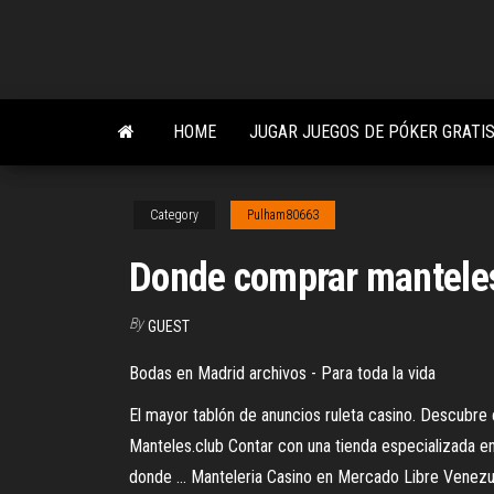
Skip
to
the
content
HOME
JUGAR JUEGOS DE PÓKER GRATIS
Category
Pulham80663
Donde comprar manteles
By
GUEST
Bodas en Madrid archivos - Para toda la vida
El mayor tablón de anuncios ruleta casino. Descubre 
Manteles.club Contar con una tienda especializada en
donde ... Manteleria Casino en Mercado Libre Venezu