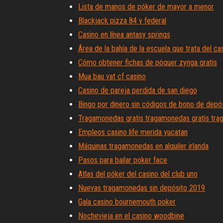
Lista de manos de póker de mayor a menor
Blackjack pizza 84 y federal
Casino en línea antasy springs
Área de la bahía de la escuela que trata del ca
Cómo obtener fichas de póquer zynga gratis
Mua bau vat cf casino
Casino de pareja perdida de san diego
Bingo por dinero sin códigos de bono de depó
Tragamonedas gratis tragamonedas gratis tra
Empleos casino life merida yucatan
Máquinas tragamonedas en alquiler irlanda
Pasos para bailar poker face
Atlas del póker del casino del club uno
Nuevas tragamonedas sin depósito 2019
Gala casino bournemouth poker
Nochevieja en el casino woodbine