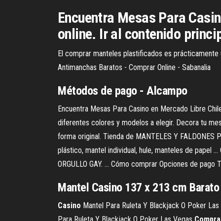
Encuentra Mesas Para Casin
online. Ir al contenido princ
El comprar manteles plastificados es prácticamente u
Antimanchas Baratos - Comprar Online - Sabanalia
Métodos
de
pago - Alcampo
Encuentra Mesas Para Casino en Mercado Libre Chile
diferentes colores y modelos a elegir. Decora tu mes
forma original. Tienda de MANTELES Y FALDONES PA
plástico, mantel individual, hule, manteles de p
ORGULLO GAY. ... Cómo comprar Opciones de pago Ti
Mantel
Casino
137 x 213 cm Barato
Casino
Mantel Para Ruleta Y Blackjack O Poker Las V
Para Ruleta Y Blackjack O Poker Las Vegas
Compra