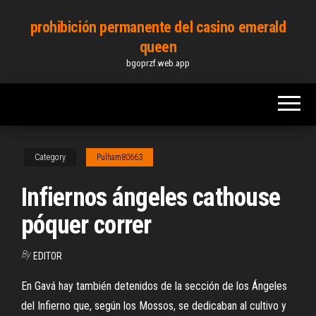
Skip
prohibición permanente del casino emerald
to
queen
the
bgoprzf.web.app
content
Category
Pulham80663
Infiernos ángeles cathouse
póquer correr
By
EDITOR
En Gavá hay también detenidos de la sección de los Ángeles
del Infierno que, según los Mossos, se dedicaban al cultivo y