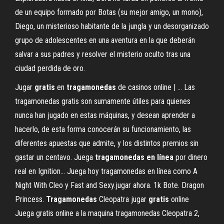
de un equipo formado por Botas (su mejor amigo, un mono),
Diego, un misterioso habitante de la jungla y un desorganizado
grupo de adolescentes en una aventura en la que deberán
salvar a sus padres y resolver el misterio oculto tras una
ciudad perdida de oro.
Jugar
gratis
en
tragamonedas
de casinos online | … Las
tragamonedas gratis son sumamente útiles para quienes
nunca han jugado en estas máquinas, y desean aprender a
hacerlo, de esta forma conocerán su funcionamiento, las
diferentes apuestas que admite, y los distintos premios sin
gastar un centavo. Juega
tragamonedas
en
línea
por dinero
real en Ignition… Juega hoy tragamonedas en línea como A
Night With Cleo y Fast and Sexy.jugar ahora. 1k Bote. Dragon
Princess.
Tragamonedas
Cleopatra jugar
gratis
online
Juega gratis online a la maquina tragamonedas Cleopatra 2,