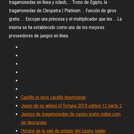
tragamonedas en línea y ndash; ... Trono de Egipto, la
tragamonedas de Cleopatra | Platinum ... Función de giros
gratis: ... Escojan una princesa y el multiplicador que les ... La
misma se ha establecido como uno de los mejores
proveedores de juegos en línea.
Castillo el viejo castillo heemstede
Juego de pc wheel of fortune 2019 edition 12 parte 2
Juegos de tragamonedas de casino gratis online.com
sin descargas
Horario de la sala de póquer del casino tulalip