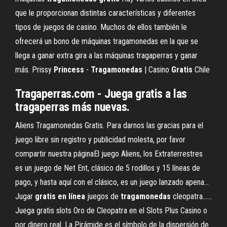
que le proporcionan distintas características y diferentes
tipos de juegos de casino. Muchos de ellos también le
ofrecerá un bono de máquinas tragamonedas en la que se
llega a ganar extra gira a las máquinas tragaperras y ganar
más. Prissy
Princess
-
Tragamonedas
| Casino
Gratis
Chile
Tragaperras.com - Juega gratis a las
tragaperras más nuevas.
Aliens Tragamonedas Gratis. Para darnos las gracias para el
juego libre sin registro y publicidad molesta, por favor
compartir nuestra páginaEl juego Aliens, los Extraterrestres
es un juego de Net Ent, clásico de 5 rodillos y 15 líneas de
pago, y hasta aquí con el clásico, es un juego lanzado apena...
Jugar
gratis
en
línea
juegos de
tragamonedas
cleopatra...…
Juega gratis slots Oro de Cleopatra en el Slots Plus Casino o
por dinero real. La Pirámide es el símbolo de la dispersión de