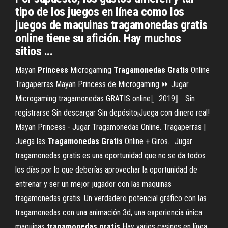
tipo de los juegos en línea como los
juegos de maquinas tragamonedas gratis
online tiene su afición. Hay muchos
sitios ...
Mayan
Princess
Microgaming
Tragamonedas
Gratis
Online
Tragaperras Mayan Princess de Microgaming ⏩ Jugar
Microgaming tragamonedas GRATIS online〚2019〛 Sin
registrarse Sin descargar Sin depósito¡Juega con dinero real!
Mayan Princess - Jugar Tragamonedas Online. Tragaperras |
Juega las
Tragamonedas
Gratis
Online + Giros… Jugar
tragamonedas gratis es una oportunidad que no se da todos
los días por lo que deberías aprovechar la oportunidad de
entrenar y ser un mejor jugador con las maquinas
tragamonedas gratis. Un verdadero potencial gráfico con las
tragamonedas con una animación 3d, una experiencia única.
maquinas
tragamonedas
gratis
Hay varios casinos en línea