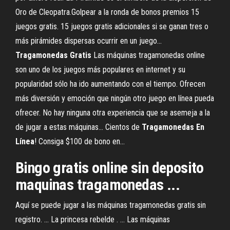
Oro de Cleopatra.Golpear a la ronda de bonos premios 15
juegos gratis. 15 juegos gratis adicionales si se ganan tres o
más pirámides dispersas ocurrir en un juego...
Tragamonedas
Gratis
Las máquinas tragamonedas online
son uno de los juegos más populares en internet y su
popularidad sólo ha ido aumentando con el tiempo. Ofrecen
más diversión y emoción que ningún otro juego en línea pueda
ofrecer. No hay ninguna otra experiencia que se asemeja a la
de jugar a estas máquinas... Cientos de
Tragamonedas
En
Línea
! Consiga $100 de bono en…
Bingo gratis online sin deposito
maquinas tragamonedas ...
Aquí se puede jugar a las máquinas tragamonedas gratis sin
registro. ... La princesa rebelde . ... Las máquinas