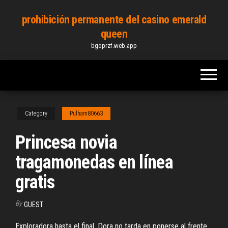
Skip
prohibición permanente del casino emerald
to
queen
the
bgoprzf.web.app
content
Category
Pulham80663
Princesa novia
tragamonedas en línea
gratis
By
GUEST
Exploradora hasta el final, Dora no tarda en ponerse al frente