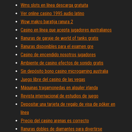
Wms slots en línea descarga gratuita
Ver online casino 1995 audio latino
Wow makro baratija ranura 2
Casino en línea que acepta jugadores australianos
Ranuras de garaje de world of tanks gratis
Ranuras disponibles para el examen gre
Casino de encendido nosotros jugadores
Ambiente de casino efectos de sonido gratis
Sin depósito bono casino microgaming australia
Juego libre del casino de las vegas
Máquinas tragamonedas en alquiler irlanda
Revista internacional de estudios de juego
Depositar una tarjeta de regalo de visa de póker en
línea
Precio del casino arenas es correcto
Ranuras dobles de diamantes para divertirse